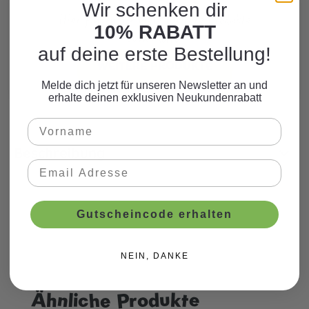
Wir schenken dir
Hier finden Sie viele weitere Produkte
10% RABATT
zum Motto.
auf deine erste Bestellung!
WEITERE PRODUKTE
Melde dich jetzt für unseren Newsletter an und
erhalte deinen exklusiven Neukundenrabatt
Beschreibung
Gutscheincode erhalten
NEIN, DANKE
Ähnliche Produkte
Produktgalerie überspringen