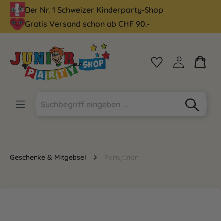
Der Nr. 1 Schweizer Kinderparty-Shop
alt springen
Gratis Versand schon ab CHF 90.-
Geschenke & Mitgebsel
Partytüten
Bildergalerie überspringen