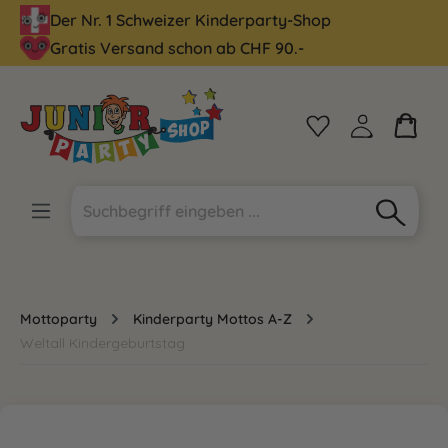
Der Nr. 1 Schweizer Kinderparty-Shop
alt springen
Gratis Versand schon ab CHF 90.-
Mottoparty
Kinderparty Mottos A-Z
Weltall Kindergeburtstag