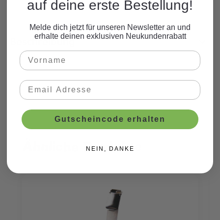
auf deine erste Bestellung!
Melde dich jetzt für unseren Newsletter an und
erhalte deinen exklusiven Neukundenrabatt
Beschreibung
Gutscheincode erhalten
Ähnliche Produkte
Produktgalerie überspringen
NEIN, DANKE