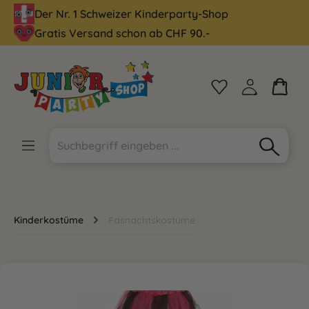
Der Nr. 1 Schweizer Kinderparty-Shop
alt springen
Gratis Versand schon ab CHF 90.-
Kinderkostüme
Fasnachtskostüme
Bildergalerie überspringen