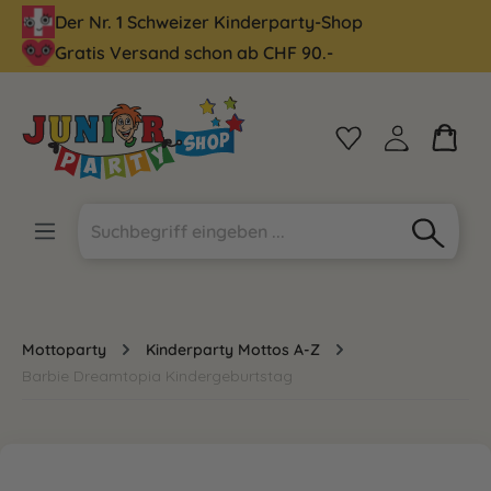
Der Nr. 1 Schweizer Kinderparty-Shop
alt springen
Gratis Versand schon ab CHF 90.-
Mottoparty
Kinderparty Mottos A-Z
Barbie Dreamtopia Kindergeburtstag