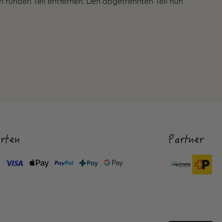
 runden Teil entfernen. Den abgetrennten Teil nun
rten
Partner