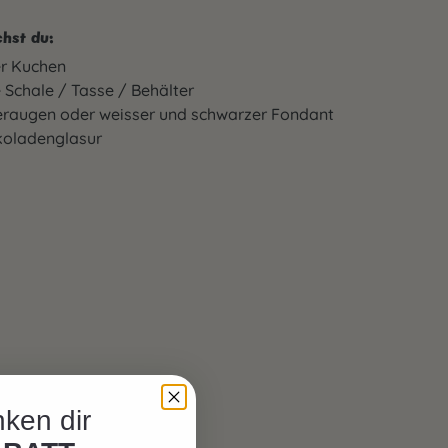
hst du:
er Kuchen
 Schale / Tasse / Behälter
raugen oder weisser und schwarzer Fondant
koladenglasur
ken dir