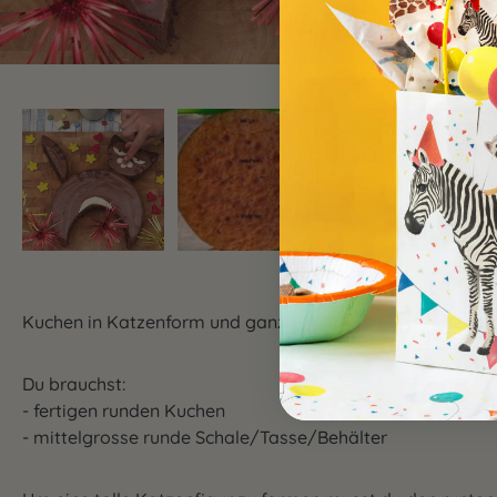
Kuchen in Katzenform und ganz einfach machen? Hier eine
Du brauchst:
- fertigen runden Kuchen
- mittelgrosse runde Schale/Tasse/Behälter