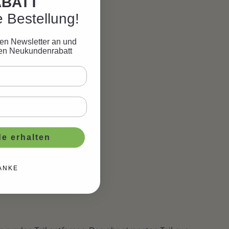
ABATT
e Bestellung!
eren Newsletter an und
ven Neukundenrabatt
e erhalten
ANKE