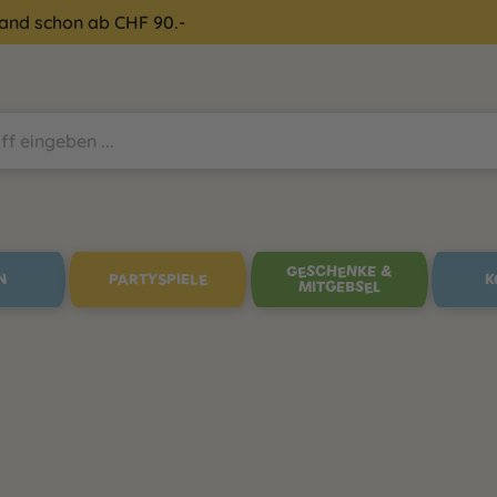
sand schon ab CHF 90.-
GESCHENKE &
N
PARTYSPIELE
K
MITGEBSEL