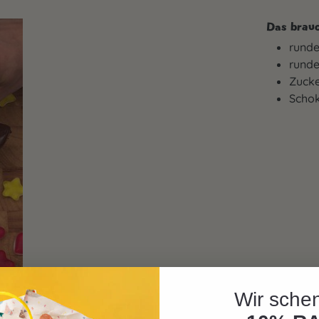
Das brauc
rund
runde
Zucke
Scho
Wir schen