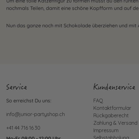
Um eine tolle Katzenfigur zu formen musst du den runten 
nochmals Teilen, damit eine schöne Kopfform und auf de
Nun das ganze noch mit Schokolade überziehen und mit Au
Service
Kundenservice
So erreichst Du uns:
FAQ
Kontaktformular
info@junior-partyshop.ch
Rückgaberecht
Zahlung & Versand
+41 44 716 16 30
Impressum
Selbstabholung
Mo-Fr 09:00 - 12:00 Uhr