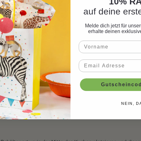
10% R
auf deine erst
Melde dich jetzt für uns
erhalte deinen exklusi
Gutscheincod
 kleine Anleitung.
NEIN, D