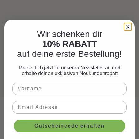
Wir schenken dir
10% RABATT
Finde hier eine unserer besten
Bausteine
Malvorlagen.
Die kannst du einfach ausdrucken und anmalen - und
auf deine erste Bestellung!
dann als Dekoration für deine Baustein-Party verwenden.
Melde dich jetzt für unseren Newsletter an und
erhalte deinen exklusiven Neukundenrabatt
Service
So erreichst Du uns:
Gutscheincode erhalten
info@junior-partyshop.ch