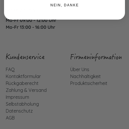
NEIN, DANKE
+41 44 716 16 30
Mo-Fr 09:00 - 12:00 Uhr
Mo-Fr 13:00 - 16:00 Uhr
Kundenservice
Firmeninformation
FAQ
Über Uns
Kontaktformular
Nachhaltigkeit
Rückgaberecht
Produktsicherheit
Zahlung & Versand
Impressum
Selbstabholung
Datenschutz
AGB