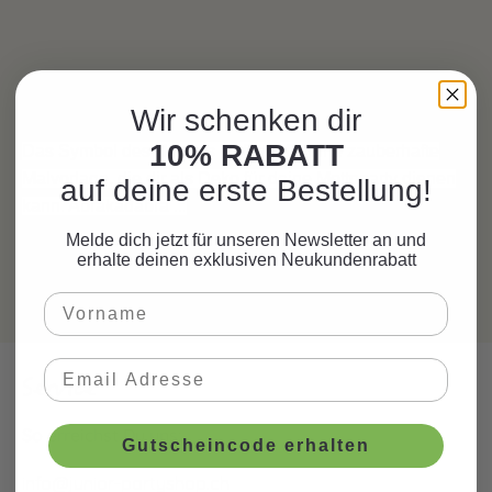
Wir schenken dir
10% RABATT
Das Symbol des Hauses Hufflepuff - eine zauberhafte
Malvorlage, die dir als Deko für deine Mottoparty dienen
auf deine erste Bestellung!
kann. Abrakadabra ...
Melde dich jetzt für unseren Newsletter an und
erhalte deinen exklusiven Neukundenrabatt
Service
So erreichst Du uns:
Gutscheincode erhalten
info@junior-partyshop.ch