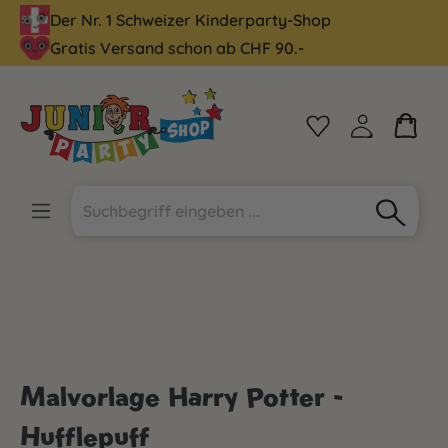
Der Nr. 1 Schweizer Kinderparty-Shop
alt springen
Gratis Versand schon ab CHF 90.-
Malvorlage Harry Potter -
Hufflepuff