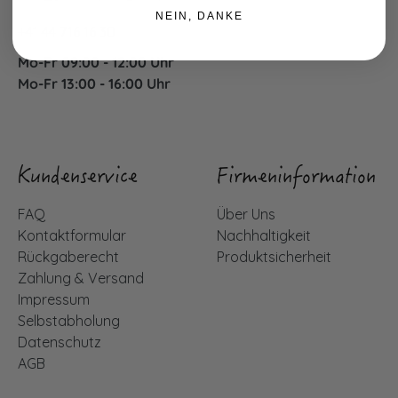
NEIN, DANKE
+41 44 716 16 30
Mo-Fr 09:00 - 12:00 Uhr
Mo-Fr 13:00 - 16:00 Uhr
Kundenservice
Firmeninformation
FAQ
Über Uns
Kontaktformular
Nachhaltigkeit
Rückgaberecht
Produktsicherheit
Zahlung & Versand
Impressum
Selbstabholung
Datenschutz
AGB