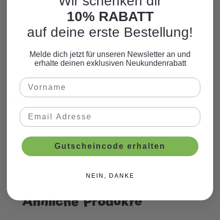
Wir schenken dir
Hier finden Sie viele weitere Produkte
zum Motto.
10% RABATT
auf deine erste Bestellung!
WEITERE PRODUKTE
Melde dich jetzt für unseren Newsletter an und
erhalte deinen exklusiven Neukundenrabatt
Beschreibung
Gutscheincode erhalten
NEIN, DANKE
Ähnliche Produkte
Produktgalerie überspringen