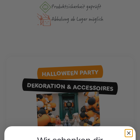
Produktsicher­heit geprüft
Abholung ab Lager möglich
HALLOWEEN PARTY
DEKORATION & ACCESSOIRES