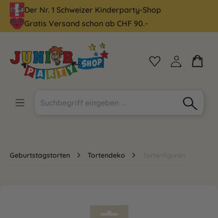
Der Nr. 1 Schweizer Kinderparty-Shop
alt springen
Gratis Versand schon ab CHF 90.-
Geburtstagstorten
Tortendeko
Tortenfiguren
Bildergalerie überspringen