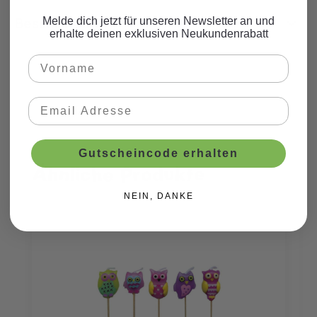
Beschreibung
Melde dich jetzt für unseren Newsletter an und
erhalte deinen exklusiven Neukundenrabatt
Gutscheincode erhalten
Ähnliche Produkte
Produktgalerie überspringen
NEIN, DANKE