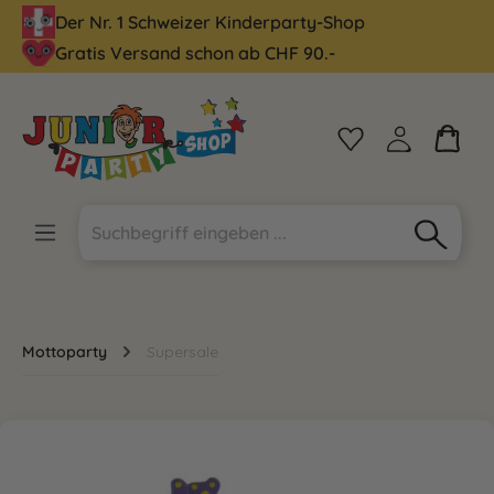
Der Nr. 1 Schweizer Kinderparty-Shop
alt springen
Gratis Versand schon ab CHF 90.-
Mottoparty
Supersale
Bildergalerie überspringen