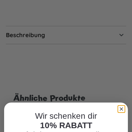
Beschreibung
Ähnliche Produkte
Produktgalerie überspringen
Wir schenken dir
10% RABATT