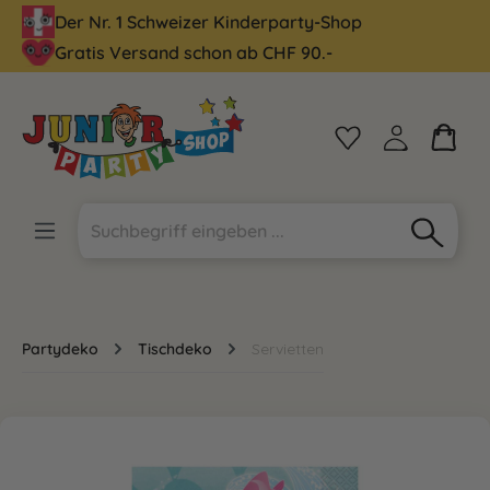
Der Nr. 1 Schweizer Kinderparty-Shop
alt springen
Gratis Versand schon ab CHF 90.-
Partydeko
Tischdeko
Servietten
Bildergalerie überspringen