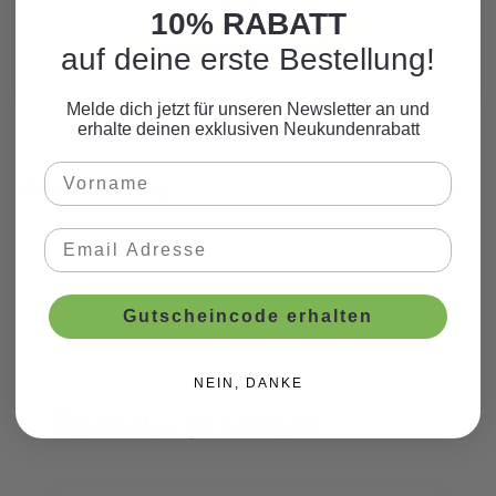
zum Motto.
10% RABATT
WEITERE PRODUKTE
auf deine erste Bestellung!
Melde dich jetzt für unseren Newsletter an und
erhalte deinen exklusiven Neukundenrabatt
Beschreibung
Gutscheincode erhalten
NEIN, DANKE
Ähnliche Produkte
Produktgalerie überspringen