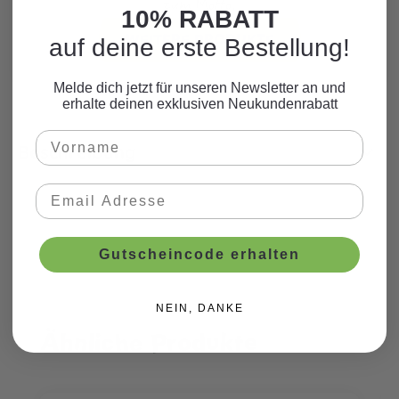
zum Motto.
10% RABATT
WEITERE PRODUKTE
auf deine erste Bestellung!
Melde dich jetzt für unseren Newsletter an und
erhalte deinen exklusiven Neukundenrabatt
Beschreibung
Gutscheincode erhalten
NEIN, DANKE
Ähnliche Produkte
Produktgalerie überspringen