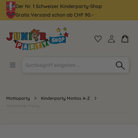
Der Nr. 1 Schweizer Kinderparty-Shop
alt springen
Gratis Versand schon ab CHF 90.-
Mottoparty
Kinderparty Mottos A-Z
Abenteuer Party