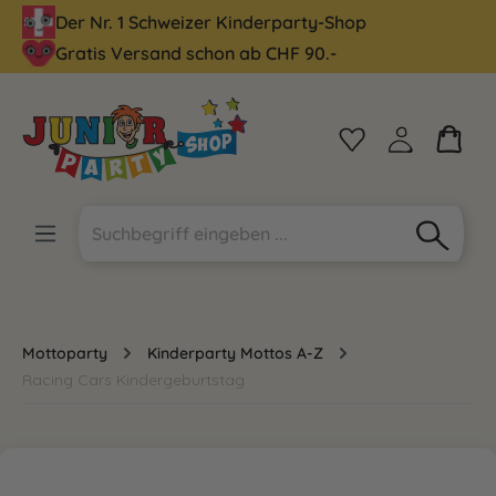
Der Nr. 1 Schweizer Kinderparty-Shop
alt springen
Gratis Versand schon ab CHF 90.-
Mottoparty
Kinderparty Mottos A-Z
Racing Cars Kindergeburtstag