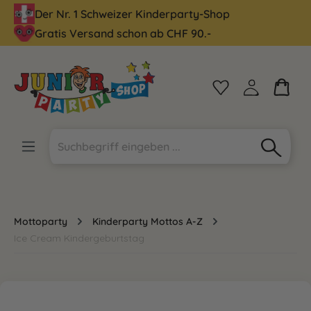
Der Nr. 1 Schweizer Kinderparty-Shop
alt springen
Gratis Versand schon ab CHF 90.-
Mottoparty
Kinderparty Mottos A-Z
Ice Cream Kindergeburtstag