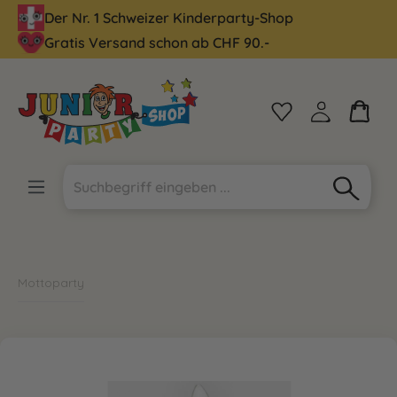
Der Nr. 1 Schweizer Kinderparty-Shop
alt springen
Gratis Versand schon ab CHF 90.-
Mottoparty
Bildergalerie überspringen