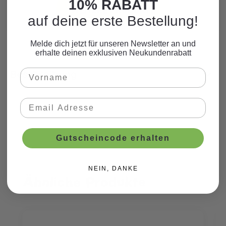
10% RABATT
WEITERE PRODUKTE
auf deine erste Bestellung!
Melde dich jetzt für unseren Newsletter an und
erhalte deinen exklusiven Neukundenrabatt
Beschreibung
Gutscheincode erhalten
NEIN, DANKE
Ähnliche Produkte
Produktgalerie überspringen