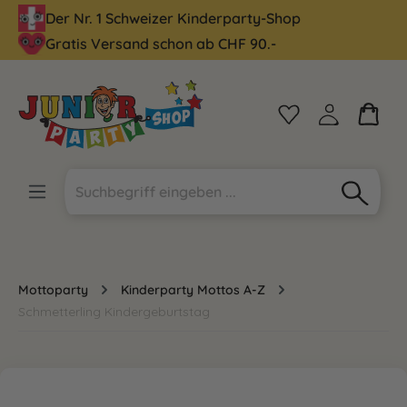
Der Nr. 1 Schweizer Kinderparty-Shop
alt springen
Gratis Versand schon ab CHF 90.-
Mottoparty
Kinderparty Mottos A-Z
Schmetterling Kindergeburtstag