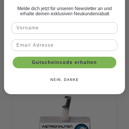
Beschreibung
Melde dich jetzt für unseren Newsletter an und
erhalte deinen exklusiven Neukundenrabatt
Gutscheincode erhalten
Ähnliche Produkte
Produktgalerie überspringen
NEIN, DANKE