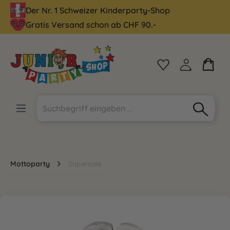
Der Nr. 1 Schweizer Kinderparty-Shop
alt springen
Gratis Versand schon ab CHF 90.-
Mottoparty
Supersale
Bildergalerie überspringen