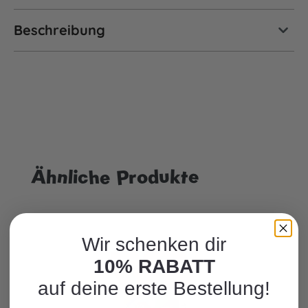
Beschreibung
Ähnliche Produkte
Produktgalerie überspringen
Wir schenken dir
10% RABATT
auf deine erste Bestellung!