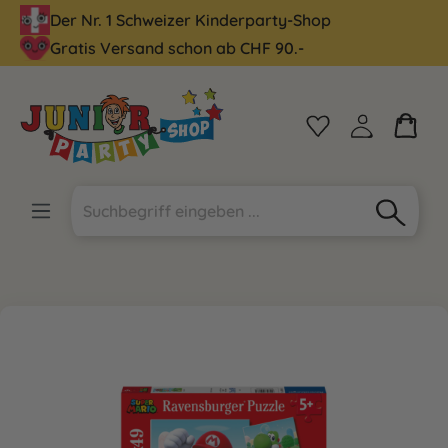
Der Nr. 1 Schweizer Kinderparty-Shop
alt springen
Gratis Versand schon ab CHF 90.-
Bildergalerie überspringen