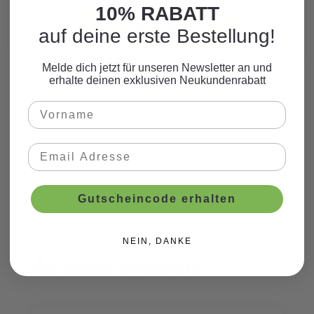
zum Motto.
10% RABATT
WEITERE PRODUKTE
auf deine erste Bestellung!
Melde dich jetzt für unseren Newsletter an und
erhalte deinen exklusiven Neukundenrabatt
Beschreibung
Gutscheincode erhalten
NEIN, DANKE
Ähnliche Produkte
Produktgalerie überspringen