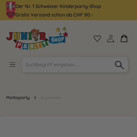
Der Nr. 1 Schweizer Kinderparty-Shop
alt springen
Gratis Versand schon ab CHF 90.-
Mottoparty
Supersale
Bildergalerie überspringen