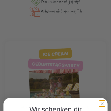
Produktsicher­heit geprüft
Abholung ab Lager möglich
ICE CREAM
GEBURTSTAGSPARTY
Hier finden Sie viele weitere Produkte
Wir schenken dir