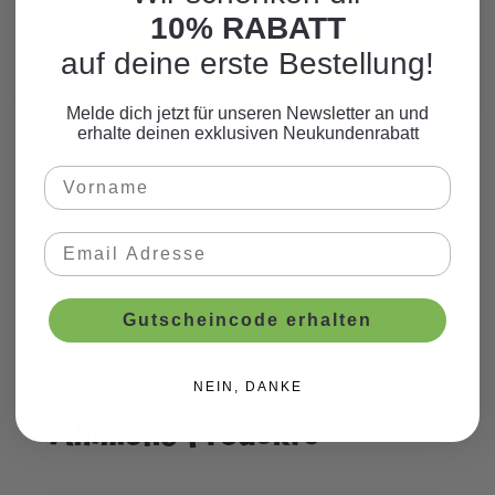
zum Motto.
10% RABATT
auf deine erste Bestellung!
WEITERE PRODUKTE
Melde dich jetzt für unseren Newsletter an und
erhalte deinen exklusiven Neukundenrabatt
Beschreibung
Gutscheincode erhalten
NEIN, DANKE
Ähnliche Produkte
Produktgalerie überspringen