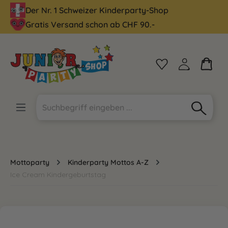
Der Nr. 1 Schweizer Kinderparty-Shop
alt springen
Gratis Versand schon ab CHF 90.-
Mottoparty
Kinderparty Mottos A-Z
Ice Cream Kindergeburtstag