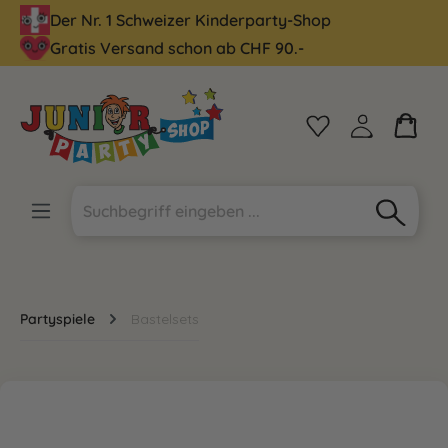
Der Nr. 1 Schweizer Kinderparty-Shop
alt springen
Gratis Versand schon ab CHF 90.-
Partyspiele
Bastelsets
Bildergalerie überspringen