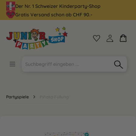
Der Nr. 1 Schweizer Kinderparty-Shop
alt springen
Gratis Versand schon ab CHF 90.-
Partyspiele
Piñata-Füllung
Bildergalerie überspringen