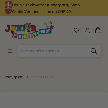
Der Nr. 1 Schweizer Kinderparty-Shop
alt springen
Gratis Versand schon ab CHF 90.-
Partyspiele
Piñata-Füllung
Bildergalerie überspringen