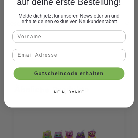
auf deine erste Bestellung!
Melde dich jetzt für unseren Newsletter an und
erhalte deinen exklusiven Neukundenrabatt
Beschreibung
Gutscheincode erhalten
Ähnliche Produkte
Produktgalerie überspringen
NEIN, DANKE