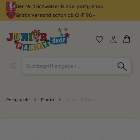
Der Nr. 1 Schweizer Kinderparty-Shop
alt springen
Gratis Versand schon ab CHF 90.-
Partyspiele
Pinata
Schlag-Piñatas
Bildergalerie überspringen