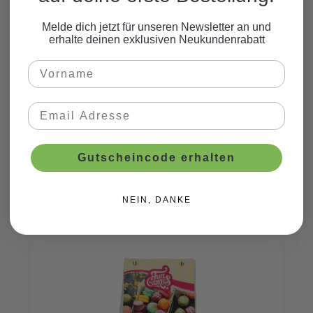
Melde dich jetzt für unseren Newsletter an und
Beschreibung
erhalte deinen exklusiven Neukundenrabatt
Gutscheincode erhalten
Ähnliche Produkte
Produktgalerie überspringen
NEIN, DANKE