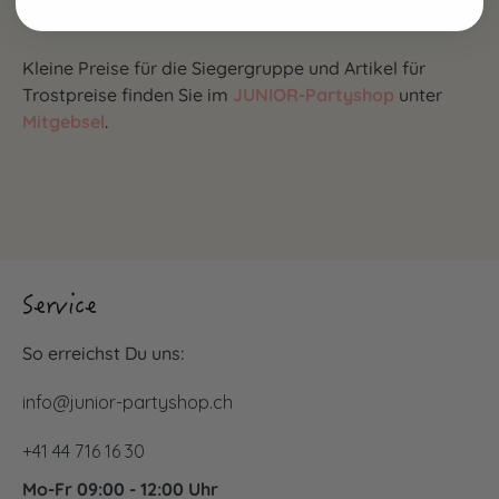
"Brenn, Lichtlein, brenn".
Kleine Preise für die Siegergruppe und Artikel für
Trostpreise finden Sie im
JUNIOR-Partyshop
unter
Mitgebsel
.
Service
So erreichst Du uns:
info@junior-partyshop.ch
+41 44 716 16 30
Mo-Fr 09:00 - 12:00 Uhr