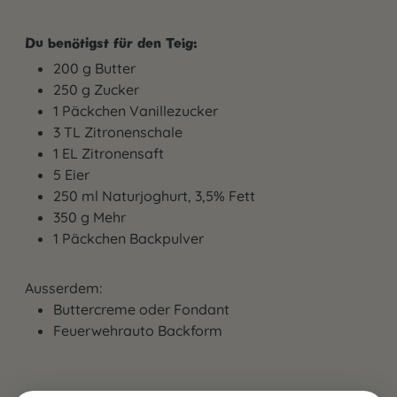
Du benötigst für den Teig:
200 g Butter
250 g Zucker
1 Päckchen Vanillezucker
3 TL Zitronenschale
1 EL Zitronensaft
5 Eier
250 ml Naturjoghurt, 3,5% Fett
350 g Mehr
1 Päckchen Backpulver
Ausserdem:
Buttercreme oder Fondant
Feuerwehrauto Backform