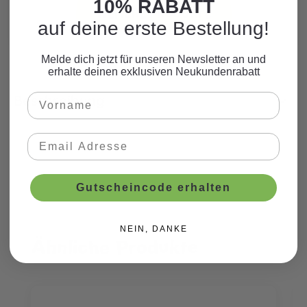
10% RABATT
WEITERE PRODUKTE
auf deine erste Bestellung!
Melde dich jetzt für unseren Newsletter an und
erhalte deinen exklusiven Neukundenrabatt
Beschreibung
Gutscheincode erhalten
NEIN, DANKE
Ähnliche Produkte
Produktgalerie überspringen