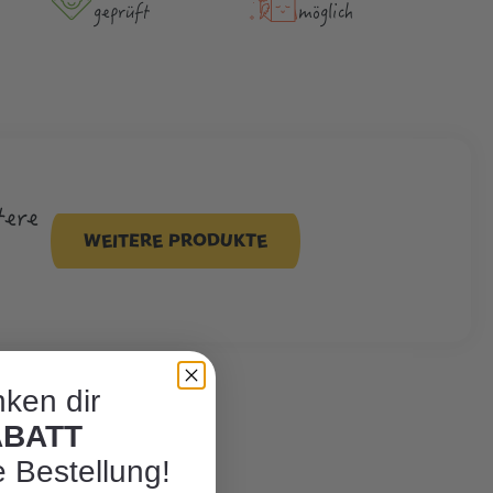
geprüft
möglich
tere
WEITERE PRODUKTE
ken dir
ABATT
e Bestellung!