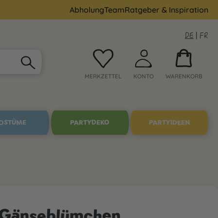
Abholung
Team
Ratgeber & Inspiration
DE
|
FR
MERKZETTEL
KONTO
WARENKORB
OSTÜME
PARTYDEKO
PARTYIDEEN
n Gänseblümchen