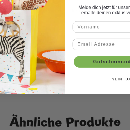
Melde dich jetzt für uns
eblümchen zum Eye-Catcher auf jeder Party.
erhalte deinen exklusi
gefüllt.
Gutscheincod
NEIN, D
Ähnliche Produkte