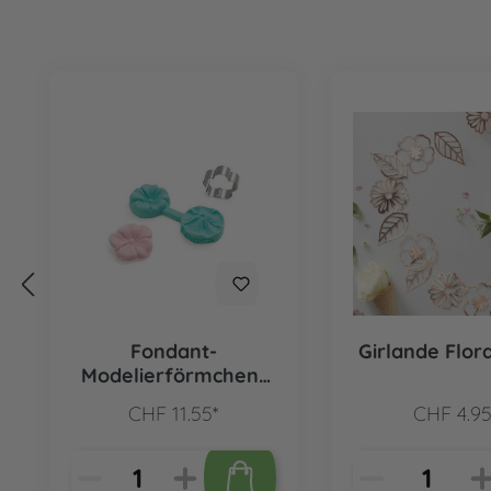
Produktgalerie überspringen
Fondant-
Girlande Flor
Modelierförmchen-
Set Gänseblümchen,
CHF 11.55*
CHF 4.95
2-tlg.