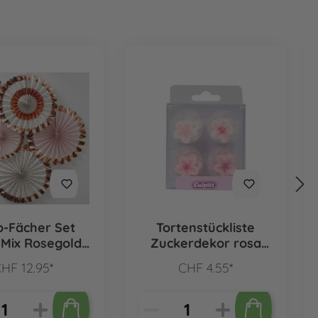
-Fächer Set
Tortenstückliste
 Mix Rosegold,
Zuckerdekor rosa
5 Stk.
Blumen, 12 Stk.
HF 12.95*
CHF 4.55*