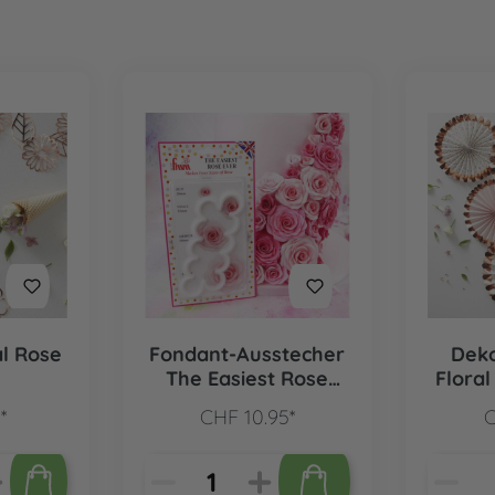
al Rose
Fondant-Ausstecher
Deko
The Easiest Rose
Floral
Ever
*
CHF 10.95*
C