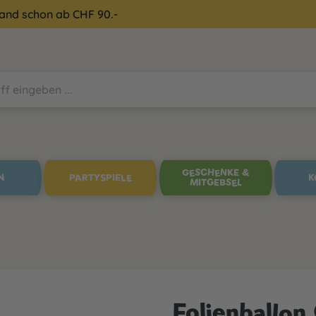
sand schon ab CHF 90.-
GESCHENKE &
N
PARTYSPIELE
K
MITGEBSEL
Folienballo