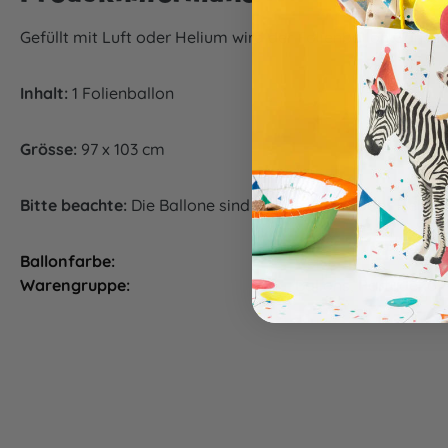
Gefüllt mit Luft oder Helium wird der Folienballon Gäns
Inhalt:
1 Folienballon
Grösse:
97 x 103 cm
Bitte beachte:
Die Ballone sind nicht mit Luft oder Helium 
Ballonfarbe:
weiss
Warengruppe:
Ballons, Partydeko