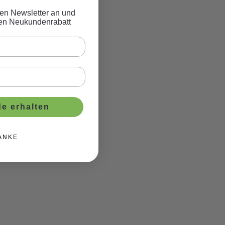
eren Newsletter an und
ven Neukundenrabatt
e erhalten
ANKE