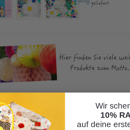
geliefert
Hier finden Sie viele wei
Produkte zum Motto.
Wir schen
10% R
auf deine erst
llon Gänseblümchen"