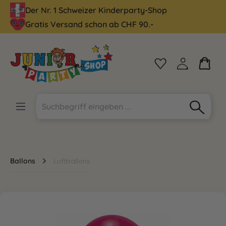
Der Nr. 1 Schweizer Kinderparty-Shop
alt springen
Gratis Versand schon ab CHF 90.-
Ballons
Luftballons
Bildergalerie überspringen