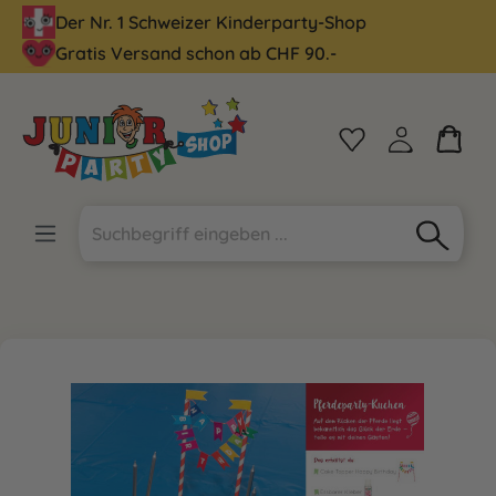
Der Nr. 1 Schweizer Kinderparty-Shop
alt springen
Gratis Versand schon ab CHF 90.-
Bildergalerie überspringen