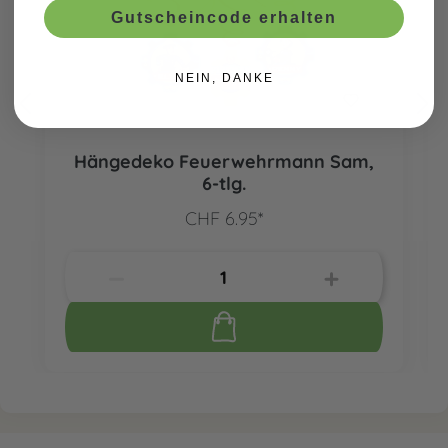
Gutscheincode erhalten
NEIN, DANKE
Hängedeko Feuerwehrmann Sam,
6-tlg.
CHF 6.95*