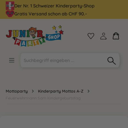
Der Nr. 1 Schweizer Kinderparty-Shop
alt springen
Gratis Versand schon ab CHF 90.-
Mottoparty
Kinderparty Mottos A-Z
Feuerwehrmann Sam Kindergeburtstag