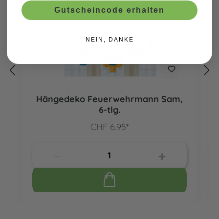
Gutscheincode erhalten
NEIN, DANKE
Hängedeko Feuerwehrmann Sam,
6-tlg.
CHF 6.95*