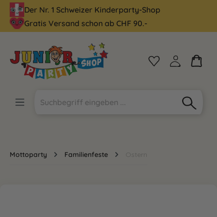
Der Nr. 1 Schweizer Kinderparty-Shop
alt springen
Gratis Versand schon ab CHF 90.-
Mottoparty
Familienfeste
Ostern
Bildergalerie überspringen