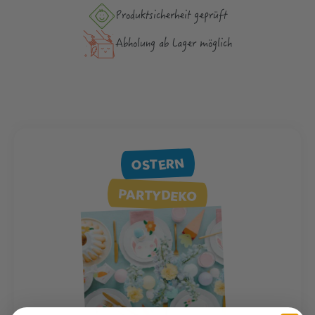
Produktsicher­heit geprüft
Abholung ab Lager möglich
OSTERN
PARTYDEKO