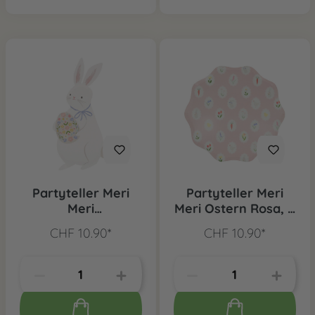
Partyteller Meri
Partyteller Meri
Meri
Meri Ostern Rosa, 8
Osterhasenform, 8
Stk.
CHF 10.90*
CHF 10.90*
Stk.