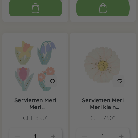
Servietten Meri
Servietten Meri
Meri
Meri klein
Frühlingsblumen, 16
Gänseblume, 16 Stk.
CHF 8.90*
CHF 7.90*
Stk.