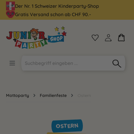
Der Nr. 1 Schweizer Kinderparty-Shop
alt springen
Gratis Versand schon ab CHF 90.-
Mottoparty
Familienfeste
Ostern
OSTERN