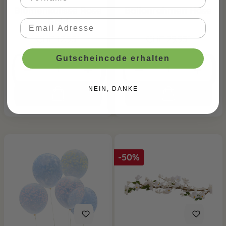
Blumenkulisse Rose
Ballonrahmen Hase
Gold
CHF 12.95*
CHF 29.95*
Gutscheincode erhalten
NEIN, DANKE
-50%