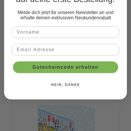
Melde dich jetzt für unseren Newsletter an und
Beschreibung
erhalte deinen exklusiven Neukundenrabatt
Gutscheincode erhalten
Ähnliche Produkte
Produktgalerie überspringen
NEIN, DANKE