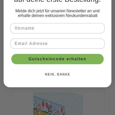
Melde dich jetzt für unseren Newsletter an und
Beschreibung
erhalte deinen exklusiven Neukundenrabatt
Gutscheincode erhalten
Ähnliche Produkte
Produktgalerie überspringen
NEIN, DANKE