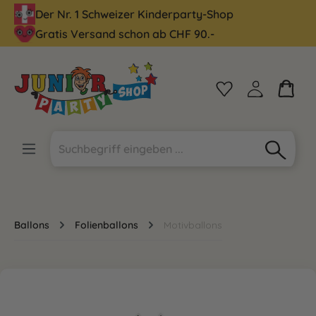
Der Nr. 1 Schweizer Kinderparty-Shop
alt springen
Gratis Versand schon ab CHF 90.-
Ballons
Folienballons
Motivballons
Bildergalerie überspringen