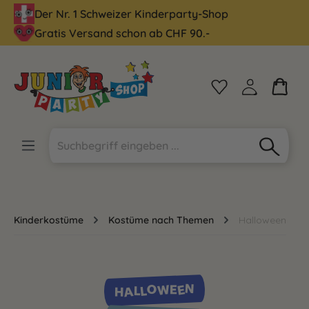
Der Nr. 1 Schweizer Kinderparty-Shop
alt springen
Gratis Versand schon ab CHF 90.-
Kinderkostüme
Kostüme nach Themen
Halloween
HALLOWEEN