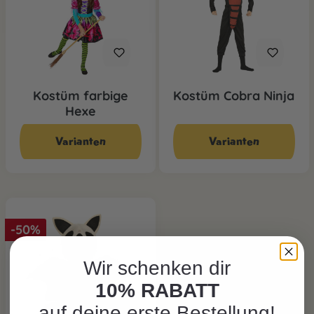
Kostüm farbige
Kostüm Cobra Ninja
Hexe
CHF 29.90*
CHF 19.90*
CHF 39.90*
CHF 29.90*
Varianten
Varianten
-50%
Wir schenken dir
10% RABATT
auf deine erste Bestellung!