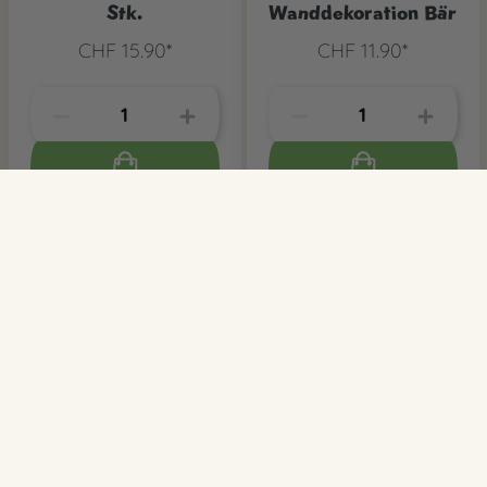
Stk.
Wanddekoration Bär
CHF 15.90*
CHF 11.90*
Teddybär Geburtstagsmotto - so
niedlich hast du noch nie gefeiert
Für den ersten Geburtstag ist das Teddybärenmotto
eine ideale Dekoration Knuffig, niedlich und absolut
kindgerecht - so präsentieren Sie das erste
Geburtstagsfest für alle Gäste in einem verspielten
und niedlichen Deko-Rahmen. Wir wünschen viel