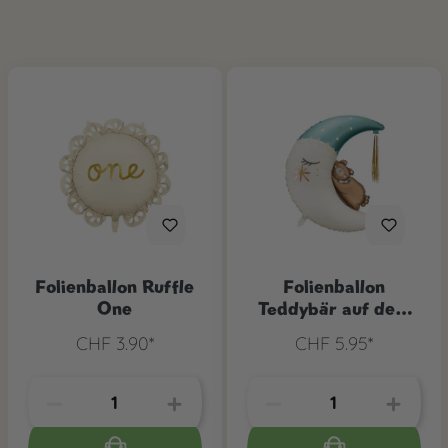
Folienballon Ruffle
Folienballon
One
Teddybär auf dem
Mond Blau
CHF 3.90*
CHF 5.95*