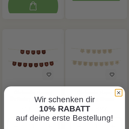
Girlande Happy
Girlande Happy
Wir schenken dir
Birthday Braun aus
Birthday Blume
Filz
10% RABATT
CHF 7.95*
CHF 8.90*
auf deine erste Bestellung!