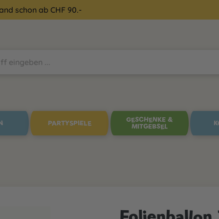
sand schon ab CHF 90.-
GESCHENKE &
N
PARTYSPIELE
K
MITGEBSEL
Folienballon 