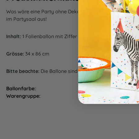
Was wäre eine Party ohne Deko? Dieser metallic-pink Zahl
im Partysaal aus!
Inhalt:
1 Folienballon mit Ziffer 5
Grösse:
34 x 86 cm
Bitte beachte:
Die Ballone sind nicht mit Luft oder Helium 
Ballonfarbe:
pink
Warengruppe:
Ballons, Partydeko