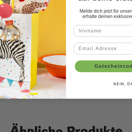
en-Folienball mit der Ziffer 5 lässt sich prima mit andere
Melde dich jetzt für uns
erhalte deinen exklusi
Gutscheincod
gefüllt.
NEIN, D
Ähnliche Produkte