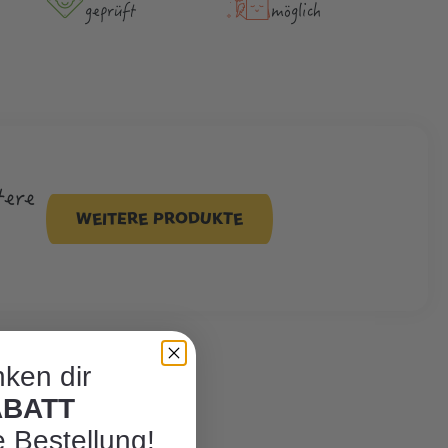
geprüft
möglich
tere
WEITERE PRODUKTE
ken dir
ABATT
e Bestellung!