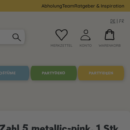
Abholung
Team
Ratgeber & Inspiration
DE
|
FR
MERKZETTEL
KONTO
WARENKORB
OSTÜME
PARTYDEKO
PARTYIDEEN
Zahl 5 metallic-pink, 1 Stk.