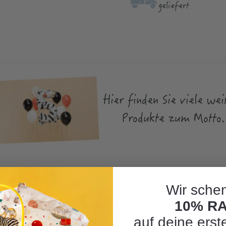
geliefert
Hier finden Sie viele wei
Produkte zum Motto.
Wir schen
10% R
on Zahl 5 metallic-pink, 1 Stk."
auf deine erst