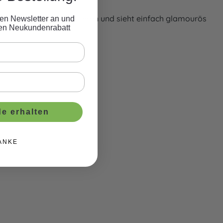
n Zahlenballons kombinieren und sieht einfach glamourös
eren Newsletter an und
ven Neukundenrabatt
e erhalten
ANKE