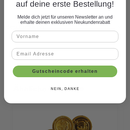
auf deine erste Bestellung!
Melde dich jetzt für unseren Newsletter an und
erhalte deinen exklusiven Neukundenrabatt
Beschreibung
Gutscheincode erhalten
Ähnliche Produkte
Produktgalerie überspringen
NEIN, DANKE