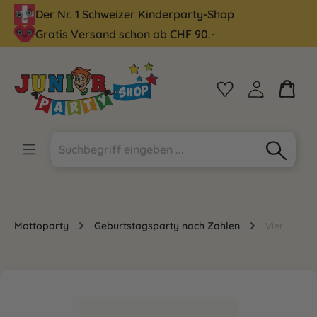
Der Nr. 1 Schweizer Kinderparty-Shop
alt springen
Gratis Versand schon ab CHF 90.-
Mottoparty
Geburtstagsparty nach Zahlen
Vier
Bildergalerie überspringen