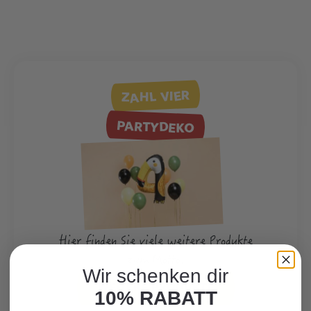
ZAHL VIER
PARTYDEKO
Hier finden Sie viele weitere Produkte
zum Motto.
Wir schenken dir
WEITERE PRODUKTE
10% RABATT