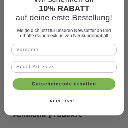
zum Motto.
10% RABATT
auf deine erste Bestellung!
WEITERE PRODUKTE
Melde dich jetzt für unseren Newsletter an und
erhalte deinen exklusiven Neukundenrabatt
Beschreibung
Gutscheincode erhalten
NEIN, DANKE
Ähnliche Produkte
Produktgalerie überspringen