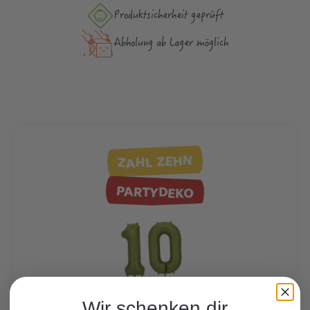
Produktsicher­heit geprüft
Abholung ab Lager möglich
ZAHL ZEHN
PARTYDEKO
Hier finden Sie viele weitere Produkte
Wir schenken dir