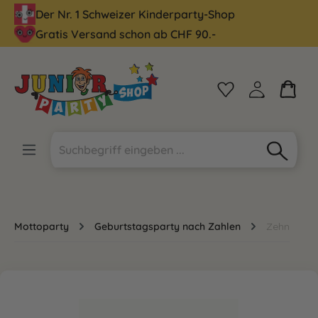
Der Nr. 1 Schweizer Kinderparty-Shop
alt springen
Gratis Versand schon ab CHF 90.-
Mottoparty
Geburtstagsparty nach Zahlen
Zehn
Bildergalerie überspringen