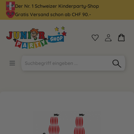
Der Nr. 1 Schweizer Kinderparty-Shop
alt springen
Gratis Versand schon ab CHF 90.-
Bildergalerie überspringen