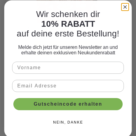
Wir schenken dir
10% RABATT
Hier finden Sie viele weitere Produkte
auf deine erste Bestellung!
zum Motto.
Melde dich jetzt für unseren Newsletter an und
WEITERE PRODUKTE
erhalte deinen exklusiven Neukundenrabatt
Beschreibung
Gutscheincode erhalten
NEIN, DANKE