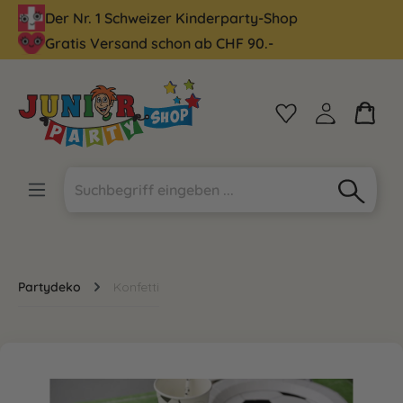
Der Nr. 1 Schweizer Kinderparty-Shop
alt springen
Gratis Versand schon ab CHF 90.-
Partydeko
Konfetti
Bildergalerie überspringen