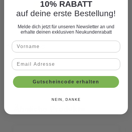
10% RABATT
WEITERE PRODUKTE
auf deine erste Bestellung!
Melde dich jetzt für unseren Newsletter an und
erhalte deinen exklusiven Neukundenrabatt
Beschreibung
Gutscheincode erhalten
NEIN, DANKE
Ähnliche Produkte
Produktgalerie überspringen