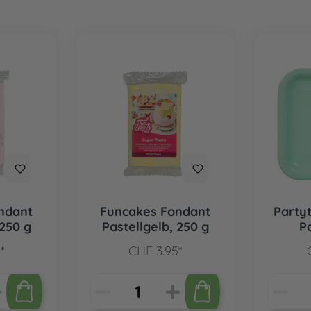
ndant
Funcakes Fondant
Party
 250 g
Pastellgelb, 250 g
P
*
CHF 3.95*