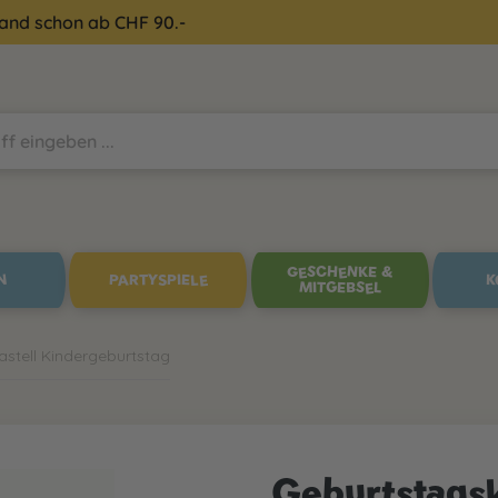
sand schon ab CHF 90.-
GESCHENKE &
N
PARTYSPIELE
K
MITGEBSEL
stell Kindergeburtstag
Geburtstag