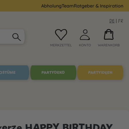
Abholung
Team
Ratgeber & Inspiration
DE
|
FR
MERKZETTEL
KONTO
WARENKORB
OSTÜME
PARTYDEKO
PARTYIDEEN
skerze HAPPY BIRTHDAY