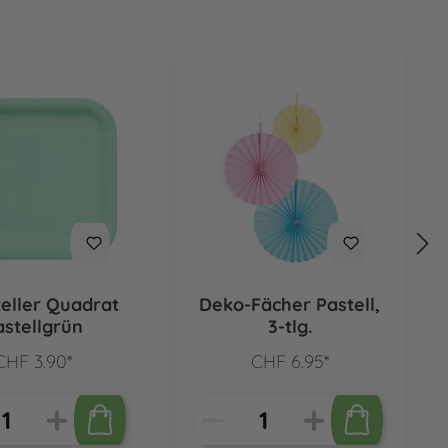
teller Quadrat
Deko-Fächer Pastell,
astellgrün
3-tlg.
CHF 3.90*
CHF 6.95*