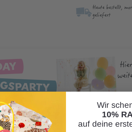
Heute bestellt, mo
geliefert
DAY
Hier
weit
AGSPARTY
Wir schen
10% R
auf deine erst