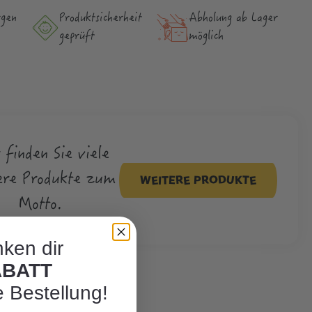
rgen
Produktsicher­heit
Abholung ab Lager
geprüft
möglich
 finden Sie viele
ere Produkte zum
WEITERE PRODUKTE
Motto.
ken dir
ABATT
e Bestellung!