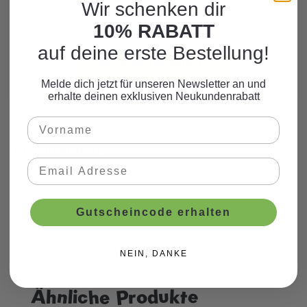
Wir schenken dir
Hier finden Sie viele weitere Produkte
10% RABATT
zum Motto.
auf deine erste Bestellung!
WEITERE PRODUKTE
Melde dich jetzt für unseren Newsletter an und
erhalte deinen exklusiven Neukundenrabatt
Beschreibung
Gutscheincode erhalten
NEIN, DANKE
Ähnliche Produkte
Produktgalerie überspringen