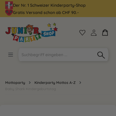
Der Nr. 1 Schweizer Kinderparty-Shop
alt springen
Gratis Versand schon ab CHF 90.-
Mottoparty
Kinderparty Mottos A-Z
Baby Shark Kindergeburtstag