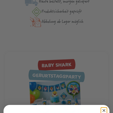
Heute bestellt, morgen geliefert
Produktsicher­heit geprüft
Abholung ab Lager möglich
BABY SHARK
GEBURTSTAGSPARTY