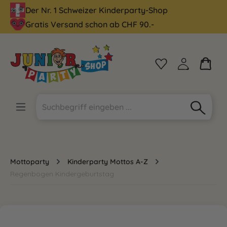
Der Nr. 1 Schweizer Kinderparty-Shop
alt springen
Gratis Versand schon ab CHF 90.-
Mottoparty
Kinderparty Mottos A-Z
Regenbogen Kindergeburtstag