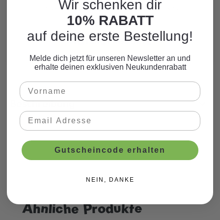
Wir schenken dir
Hier finden Sie viele weitere Produkte
10% RABATT
zum Motto.
auf deine erste Bestellung!
WEITERE PRODUKTE
Melde dich jetzt für unseren Newsletter an und
erhalte deinen exklusiven Neukundenrabatt
Beschreibung
Gutscheincode erhalten
NEIN, DANKE
Ähnliche Produkte
Produktgalerie überspringen