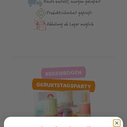
Heute bestellt, morgen geliefert
Produktsicher­heit geprüft
Abholung ab Lager möglich
REGENBOGEN
GEBURTSTAGSPARTY