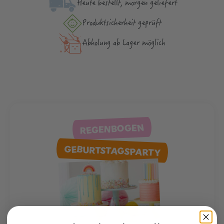
Heute bestellt, morgen geliefert
Produktsicher­heit geprüft
Abholung ab Lager möglich
REGENBOGEN
GEBURTSTAGSPARTY