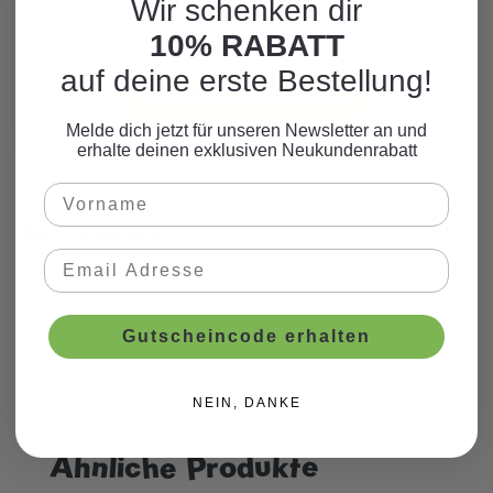
Wir schenken dir
Hier finden Sie viele weitere Produkte
10% RABATT
zum Motto.
auf deine erste Bestellung!
WEITERE PRODUKTE
Melde dich jetzt für unseren Newsletter an und
erhalte deinen exklusiven Neukundenrabatt
Beschreibung
Gutscheincode erhalten
NEIN, DANKE
Ähnliche Produkte
Produktgalerie überspringen