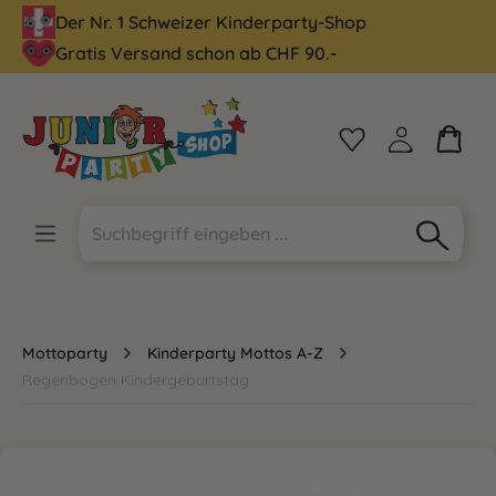
Der Nr. 1 Schweizer Kinderparty-Shop
alt springen
Gratis Versand schon ab CHF 90.-
Mottoparty
Kinderparty Mottos A-Z
Regenbogen Kindergeburtstag