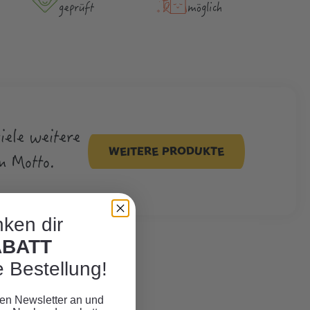
geprüft
möglich
viele weitere
WEITERE PRODUKTE
m Motto.
ken dir
ABATT
e Bestellung!
eren Newsletter an und