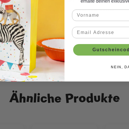
erhalte deinen exklusi
r Süssigkeiten und schenke diese deinen Partygästen.
Gutscheincod
en
NEIN, D
Ähnliche Produkte