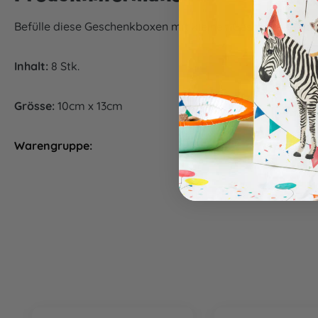
Befülle diese Geschenkboxen mit kleinen Geschenken ode
Inhalt:
8 Stk.
Grösse:
10cm x 13cm
Warengruppe:
Tischwar
Produktgalerie überspringen