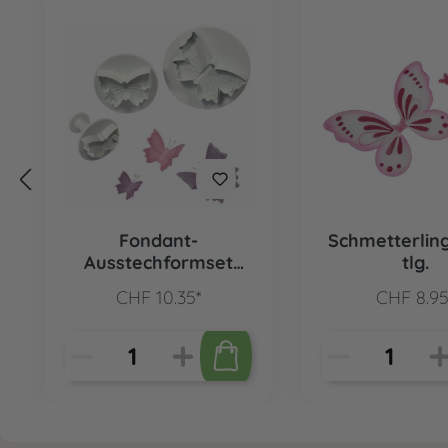
Fondant-
Schmetterling
Ausstechformset
tlg.
Schmetterlinge 3-
CHF 10.35*
CHF 8.95
teilig