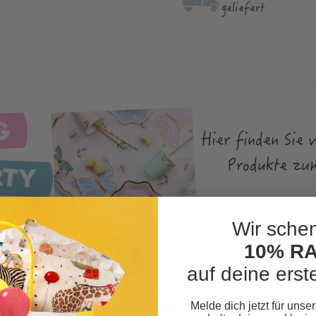
geliefert
G
Hier finden Sie 
RTY
Produkte zu
Wir schen
10% R
auf deine erst
box Schmetterling, 8 Stk."
Melde dich jetzt für uns