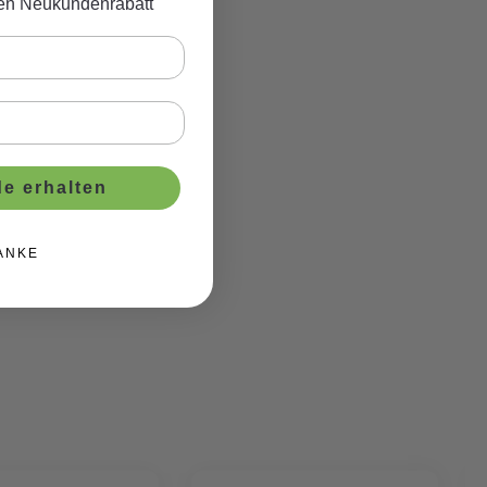
ven Neukundenrabatt
e erhalten
ANKE