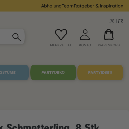
Abholung
Team
Ratgeber & Inspiration
DE
|
FR
MERKZETTEL
KONTO
WARENKORB
OSTÜME
PARTYDEKO
PARTYIDEEN
Schmetterling, 8 Stk.