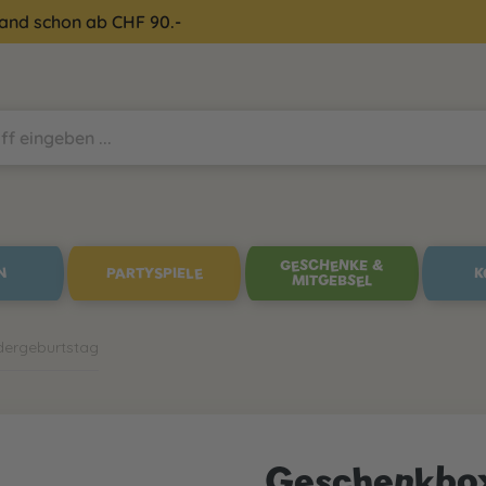
sand schon ab CHF 90.-
GESCHENKE &
N
PARTYSPIELE
K
MITGEBSEL
dergeburtstag
Geschenkbox 