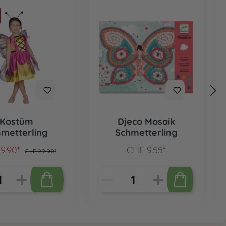
Kostüm
Djeco Mosaik
metterling
Schmetterling
9.90*
CHF 9.55*
CHF 29.90*