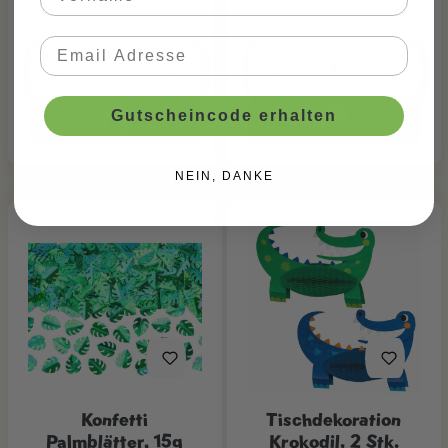
CHF 12.95*
CHF 8.95*
Gutscheincode erhalten
NEIN, DANKE
Konfetti
Tischdekoration
Palmblätter, 15g
Krokodil, 2 Stk.