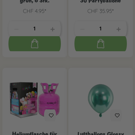
grün, 6 Stk.
30 Partyballone
CHF 4.95*
CHF 35.95*
Heliumflasche für
Luftballons Glossy