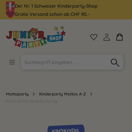
Der Nr. 1 Schweizer Kinderparty-Shop
alt springen
Gratis Versand schon ab CHF 90.-
Mottoparty
Kinderparty Mottos A-Z
Krokodil Kindergeburtstag
KROKODIL